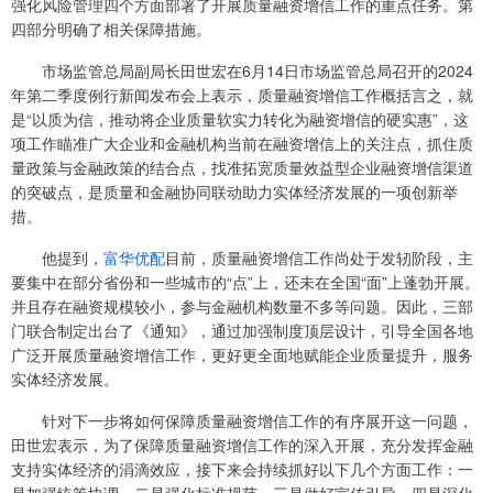
强化风险管理四个方面部署了开展质量融资增信工作的重点任务。第
四部分明确了相关保障措施。
市场监管总局副局长田世宏在6月14日市场监管总局召开的2024
年第二季度例行新闻发布会上表示，质量融资增信工作概括言之，就
是“以质为信，推动将企业质量软实力转化为融资增信的硬实惠”，这
项工作瞄准广大企业和金融机构当前在融资增信上的关注点，抓住质
量政策与金融政策的结合点，找准拓宽质量效益型企业融资增信渠道
的突破点，是质量和金融协同联动助力实体经济发展的一项创新举
措。
他提到，
富华优配
目前，质量融资增信工作尚处于发轫阶段，主
要集中在部分省份和一些城市的“点”上，还未在全国“面”上蓬勃开展。
并且存在融资规模较小，参与金融机构数量不多等问题。因此，三部
门联合制定出台了《通知》，通过加强制度顶层设计，引导全国各地
广泛开展质量融资增信工作，更好更全面地赋能企业质量提升，服务
实体经济发展。
针对下一步将如何保障质量融资增信工作的有序展开这一问题，
田世宏表示，为了保障质量融资增信工作的深入开展，充分发挥金融
支持实体经济的涓滴效应，接下来会持续抓好以下几个方面工作：一