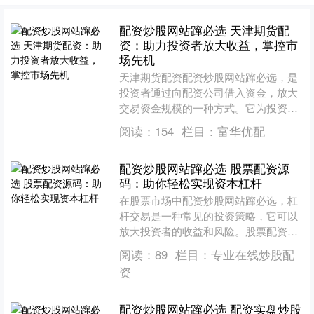
配资炒股网站蹿必选 天津期货配
资：助力投资者放大收益，掌控市
场先机
天津期货配资配资炒股网站蹿必选，是
投资者通过向配资公司借入资金，放大
交易资金规模的一种方式。它为投资者
提供了以下优势： 3.选择合适的股票：
阅读：
154
栏目：
富华优配
在进行股票配资之前，....
配资炒股网站蹿必选 股票配资源
码：助你轻松实现资本杠杆
在股票市场中配资炒股网站蹿必选，杠
杆交易是一种常见的投资策略，它可以
放大投资者的收益和风险。股票配资源
码是一种便捷的工具，可以帮助投资者
阅读：
89
栏目：
专业在线炒股配
轻松实现资本杠杆。 首先....
资
配资炒股网站蹿必选 配资实盘炒股