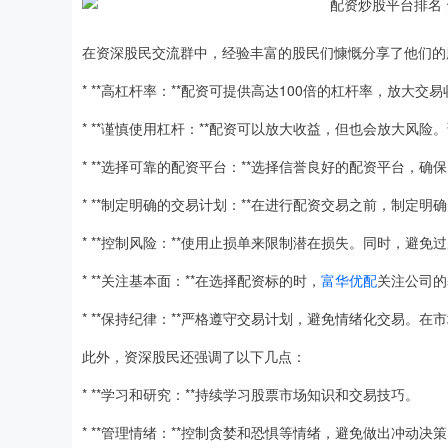
在资深股民交流群中，经验丰富的股民们慷慨分享了他们的
* **高杠杆率：**配资可提供高达100倍的杠杆率，放大交
* **谨慎使用杠杆：**配资可以放大收益，但也会放大风
* **选择可靠的配资平台：**选择信誉良好的配资平台，
* **制定明确的交易计划：**在进行配资交易之前，制定
* **控制风险：**使用止损单来限制潜在损失。同时，避免
* **关注基本面：**在选择配资标的时，
富华优配
关注公司的
* **保持纪律：**严格遵守交易计划，避免情绪化交易。
此外，资深股民还强调了以下几点：
* **学习和研究：**持续学习股票市场知识和交易技巧。
* **管理情绪：**控制贪婪和恐惧等情绪，避免做出冲动决